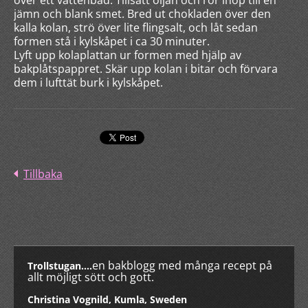
över ett vattenbad. Tillsätt oljan och rör ihop till en
jämn och blank smet. Bred ut chokladen över den
kalla kolan, strö över lite flingsalt, och låt sedan
formen stå i kylskåpet i ca 30 minuter.
Lyft upp kolaplattan ur formen med hjälp av
bakplåtspappret. Skär upp kolan i bitar och förvara
dem i lufttät burk i kylskåpet.
Tillbaka
en bakblogg med många recept på
Trollstugan....
allt möjligt sött och gott.
Christina Vognild, Kumla, Sweden