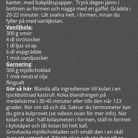
kanter, med bakplåtspapper. Tryck degen jämn i
bottnen av formen och nagga med en gaffel. Grädda i
20-22 minuter. Låt svalna helt, i formen, innan du
fyller på med vaniljkolan.
Vaniljkola:
300 g smör
4 dl strösocker
1 dl ljus sirap
6 dl vispgrädde
1 msk vaniljsocker
Garnering
:
300 g mjölkchoklad
1 msk neutral olja
flingsalt
Gör så här
: Blanda alla ingredienser till kolan i en
tjockbottnad kastrull. Koka blandningen på
medelvärme i 30-45 minuter eller tills den når 123
grader. Rör om då och då. Saknar du termometer kan
du göra kulprovet (se videon ovan för mer info). När
kolan är klar: häll kolasmeten i formen, ställ in formen
i kylskåpet och låt kolan bli helt kall.
Grovhacka mjölkchokladen och smält den i en skål