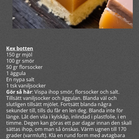
Kex botten
150 gr mjöl
100 gr smör
50 gr florsocker
1 äggula
En nypa salt
1 tsk vaniljsocker
Gör så här
: Vispa ihop smör, florsocker och salt.
Tillsätt vaniljsocker och äggulan. Blanda väl och
slutligen tillsätt mjölet. Fortsätt blanda några
sekunder till, tills du får en len deg. Blanda inte för
länge. Låt den vila i kylskåp, inlindad i plastfolie, i en
timme. Degen kan göras ett par dagar innan den skall
sättas ihop, om man så önskas. Värm ugnen till 170
grader (varmluft). Klä en rund form med avtagbara