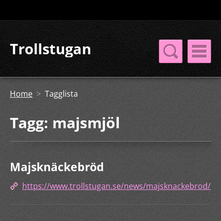
Trollstugan
Home
>
Tagglista
Tagg: majsmjöl
Majsknäckebröd
https://www.trollstugan.se/news/majsknackebrod/