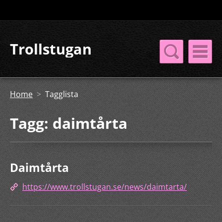
Trollstugan
Home
>
Tagglista
Tagg: daimtårta
Daimtårta
https://www.trollstugan.se/news/daimtarta/