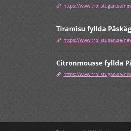
https://www.trollstugan.se/ne
Tiramisu fyllda Påskä
https://www.trollstugan.se/ne
Citronmousse fyllda P
https://www.trollstugan.se/ne