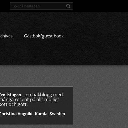
rchives
Gästbok/guest book
en bakblogg med
Trollstugan....
många recept på allt möjligt
sött och gott.
Christina Vognild, Kumla, Sweden