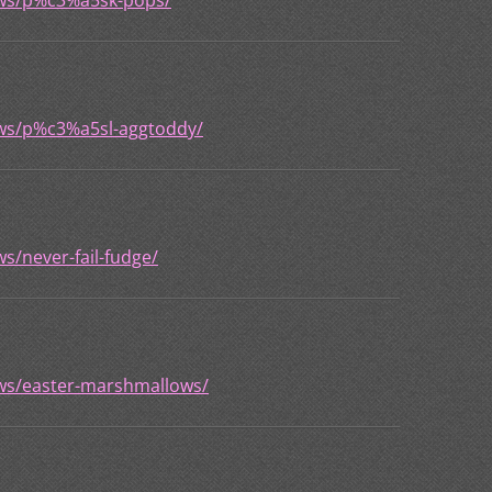
ews/p%c3%a5sk-pops/
ews/p%c3%a5sl-aggtoddy/
s/never-fail-fudge/
ews/easter-marshmallows/