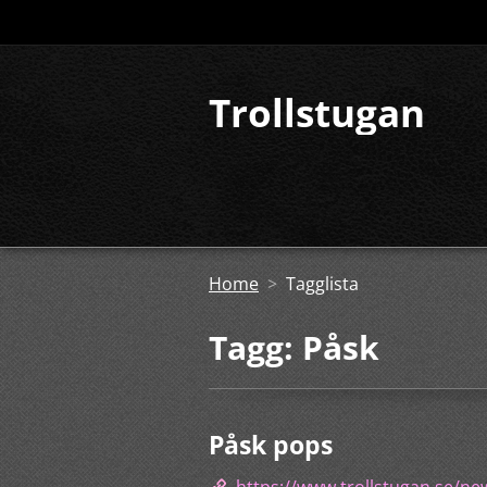
Trollstugan
Home
>
Tagglista
Tagg: Påsk
Påsk pops