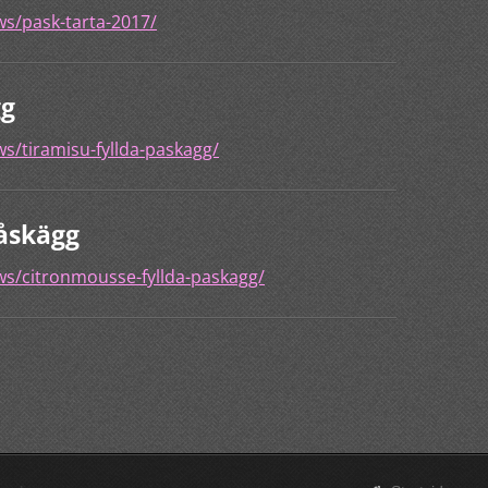
ws/pask-tarta-2017/
gg
ws/tiramisu-fyllda-paskagg/
åskägg
ws/citronmousse-fyllda-paskagg/