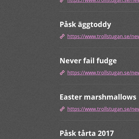
https://www.trollstugan.se/n
Påsk äggtoddy
https://www.trollstugan.se/n
Never fail fudge
https://www.trollstugan.se/new
Easter marshmallows
https://www.trollstugan.se/n
Påsk tårta 2017